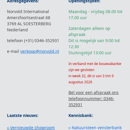
Adresgegevens:
Openingstijden:
Norvold International
Maandag - vrijdag 08.00 tot
Amersfoortsestraat 68
17.00 uur
3769 AL SOESTERBERG
Zaterdagen alleen op
Nederland
afspraak
telefoon (+31) 0346-352931
Dit is mogelijk van 9:00 tot
12:30
e-mail
verkoop@norvold.nl
Sluitingstijd 13:00 uur
In verband met de bouwvakantie
zijn we gesloten
in week 32, dit is van 3 t/m 9
augustus 2026
Bel voor een afspraak ons
telefoonnummer: 0346-
352931
Laatste nieuws:
Kennisbank:
» Vernieuwde showroom
» Natuursteen vensterbank