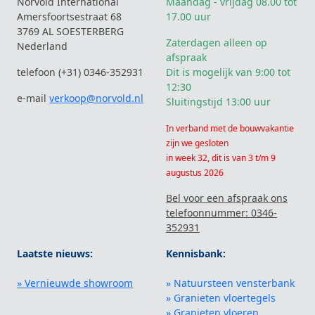
Norvold International
Maandag - vrijdag 08.00 tot
Amersfoortsestraat 68
17.00 uur
3769 AL SOESTERBERG
Zaterdagen alleen op
Nederland
afspraak
telefoon (+31) 0346-352931
Dit is mogelijk van 9:00 tot
12:30
e-mail
verkoop@norvold.nl
Sluitingstijd 13:00 uur
In verband met de bouwvakantie
zijn we gesloten
in week 32, dit is van 3 t/m 9
augustus 2026
Bel voor een afspraak ons
telefoonnummer: 0346-
352931
Laatste nieuws:
Kennisbank:
» Vernieuwde showroom
» Natuursteen vensterbank
» Granieten vloertegels
» Granieten vloeren